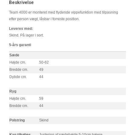
Beskrivelse
Team 4000 er monteret med flydende vippefunktion med tilpasning
efter person vægt, låsbar i forreste position.
Leveres med:
Skind. På lager i sort.
5-års garanti
Sæde
Højde cm.
50-62
Bredde cm.
49
Dybde cm.
44
Ryg
Højde cm.
59
Bredde cm.
44
Polstring
Skind
Kan tilkøbes
Justering af sædehøjde 5-10cm højere