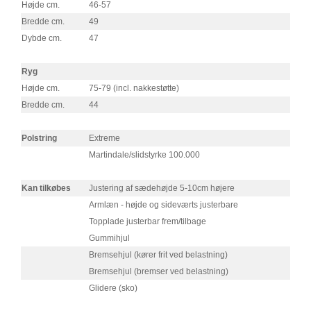
Højde cm.
46-57
Bredde cm.
49
Dybde cm.
47
Ryg
Højde cm.
75-79 (incl. nakkestøtte)
Bredde cm.
44
Polstring
Extreme
Martindale/slidstyrke 100.000
Kan tilkøbes
Justering af sædehøjde 5-10cm højere
Armlæn - højde og sideværts justerbare
Topplade justerbar frem/tilbage
Gummihjul
Bremsehjul (kører frit ved belastning)
Bremsehjul (bremser ved belastning)
Glidere (sko)