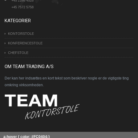
+45 2168 4528
+45 7572 5758
KATEGORIER
KONTORSTOLE
KONFERENCESTOLE
CHEFSTOLE
OM TEAM TRADING A/S
Der kan her indsættes en kort tekst som beskriver nogle er de vigtigste ting
omkring virksomheden.
a:hover { color: #FC0404;}