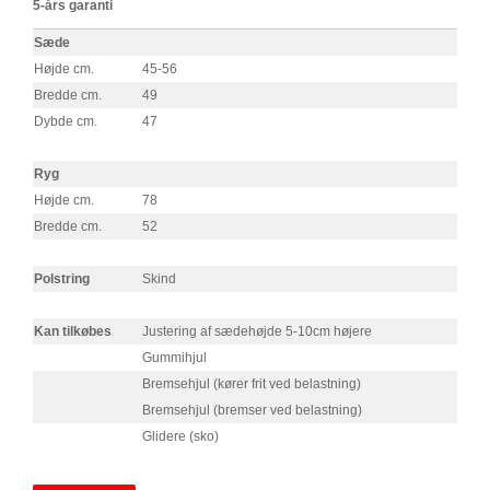
5-års garanti
Sæde
Højde cm.
45-56
Bredde cm.
49
Dybde cm.
47
Ryg
Højde cm.
78
Bredde cm.
52
Polstring
Skind
Kan tilkøbes
Justering af sædehøjde 5-10cm højere
Gummihjul
Bremsehjul (kører frit ved belastning)
Bremsehjul (bremser ved belastning)
Glidere (sko)