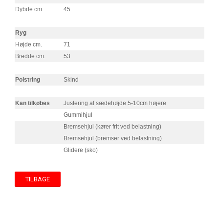
Dybde cm.
45
Ryg
Højde cm.
71
Bredde cm.
53
Polstring
Skind
Kan tilkøbes
Justering af sædehøjde 5-10cm højere
Gummihjul
Bremsehjul (kører frit ved belastning)
Bremsehjul (bremser ved belastning)
Glidere (sko)
TILBAGE