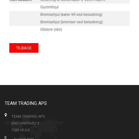
Gummihjul
Bremsehjul (kører frit ved belastning)
Bremsehjul (bremser ved belastning)
Glidere (sko)
TILBAGE
TEAM TRADING APS
TEAM-TRADING APS.
ENGLANDSVEJ 3
7100 VEJLE